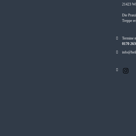
21423 Wi
Die Praxi
Treppe er
Termine 
0170 26
info@heil