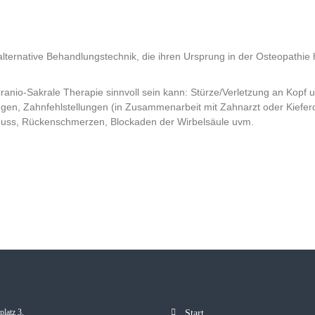
alternative Behandlungstechnik, die ihren Ursprung in der Osteopathie 
anio-Sakrale Therapie sinnvoll sein kann: Stürze/Verletzung an Kopf
gen, Zahnfehlstellungen (in Zusammenarbeit mit Zahnarzt oder Kiefer
huss, Rückenschmerzen, Blockaden der Wirbelsäule uvm.
latz 3,
Start