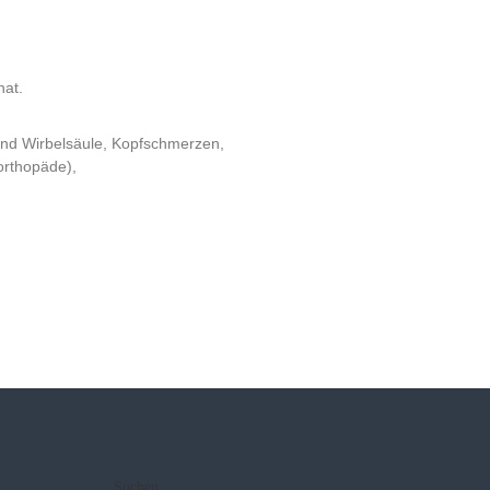
hat.
 und Wirbelsäule, Kopfschmerzen,
orthopäde),
Suchen