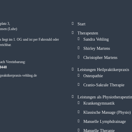
latz 3,
Start
nsen (Luhe)
Therapeuten
Sandra Vehling
s liegt im 1. OG und ist per Fahrstuhl oder
reichbar.
Shirley Martens
Christopher Martens
nach Vereinbarung:
30448
Leistungen Heilpraktikerpraxis
praktikerpraxis-vehling.de
Osteopathie
Cranio-Sakrale Therapie
Leistungen als Physiotherapeuti
Krankengymnastik
Klassische Massage (Physio)
Manuelle Lymphdrainage
Manuelle Therapie