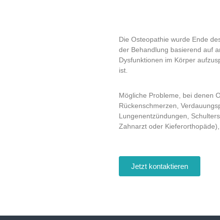
Die Osteopathie wurde Ende des 1
der Behandlung basierend auf an
Dysfunktionen im Körper aufzus
ist.
Mögliche Probleme, bei denen O
Rückenschmerzen, Verdauungsp
Lungenentzündungen, Schulterst
Zahnarzt oder Kieferorthopäde),
Jetzt kontaktieren