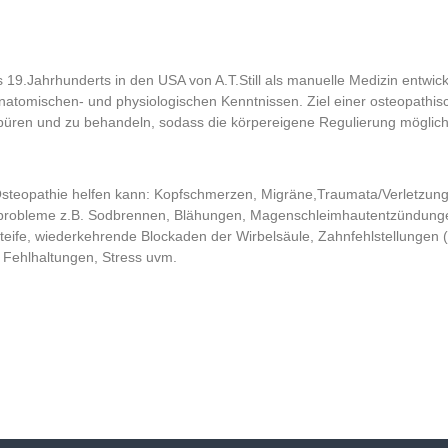
9.Jahrhunderts in den USA von A.T.Still als manuelle Medizin entwickelt
atomischen- und physiologischen Kenntnissen. Ziel einer osteopathis
püren und zu behandeln, sodass die körpereigene Regulierung möglich
steopathie helfen kann: Kopfschmerzen, Migräne,Traumata/Verletzung
robleme z.B. Sodbrennen, Blähungen, Magenschleimhautentzündung
eife, wiederkehrende Blockaden der Wirbelsäule, Zahnfehlstellungen 
 Fehlhaltungen, Stress uvm.