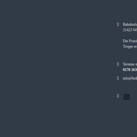
Bahnhofsp
21423 Wi
Die Praxi
Treppe er
Termine 
0170 26
info@heil