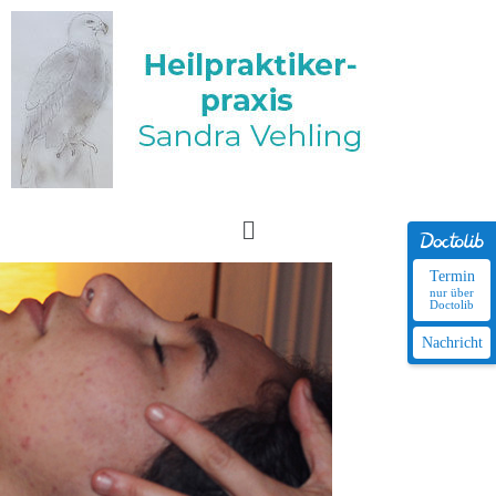
Termin
nur über
Doctolib
Nachricht